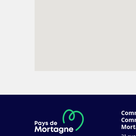
Com
Comm
Mort